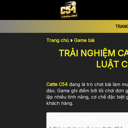
Bỏ
qua
nội
dung
TRAN
Trang chủ
»
Game bài
TRẢI NGHIỆM CA
LUẬT C
Catte C54
đang là trò chơi bài làm mư
đảo. Game ghi điểm bởi lối chơi đơn g
lập nhiều tính năng, cơ chế đặc biệt
khách hàng.
Table of Contents