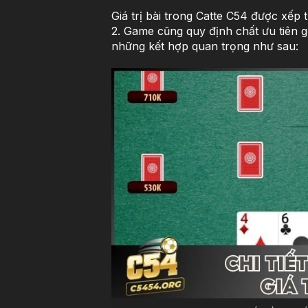
Giá trị bài trong Catte C54 được xếp t
2. Game cũng quy định chất ưu tiê
những kết hợp quan trọng như sau: