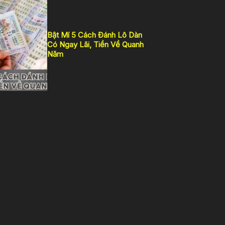
Bật Mí 5 Cách Đánh Lô Dàn
Có Ngay Lãi, Tiền Về Quanh
Năm
ch đánh lô
dàn có lãi