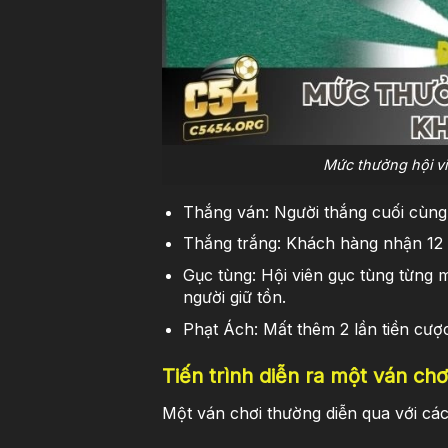
Mức thưởng hội v
Thắng ván: Người thắng cuối cùng s
Thắng trắng: Khách hàng nhận 12 l
Gục tùng: Hội viên gục tùng từng m
người giữ tồn.
Phạt Ách: Mất thêm 2 lần tiền cượ
Tiến trình diễn ra một ván ch
Một ván chơi thường diễn qua với cá