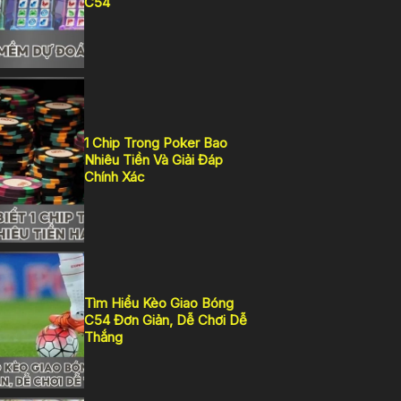
C54
ần mềm dự
án Bầu Cua
1 Chip Trong Poker Bao
Nhiêu Tiền Và Giải Đáp
Chính Xác
chip trong
poker
Tìm Hiểu Kèo Giao Bóng
C54 Đơn Giản, Dễ Chơi Dễ
Thắng
o giao bóng