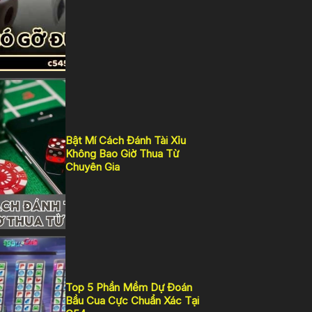
ông? Hé Lộ
 Khuất Ít Ai
Biết
Bật Mí Cách Đánh Tài Xỉu
Không Bao Giờ Thua Từ
ch đánh tài
Chuyên Gia
u không bao
giờ thua
Top 5 Phần Mềm Dự Đoán
Bầu Cua Cực Chuẩn Xác Tại