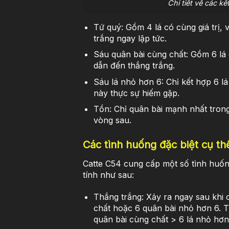
Chi tiết về các kế
Tứ quý: Gồm 4 lá có cùng giá trị, 
trắng ngay lập tức.
Sáu quân bài cùng chất: Gồm 6 lá
dẫn đến thắng trắng.
Sáu lá nhỏ hơn 6: Chỉ kết hợp 6 lá
này thực sự hiếm gặp.
Tồn: Chỉ quân bài mạnh nhất trong
vòng sau.
Các tình huống đặc biệt cụ t
Catte C54 cung cấp một số tình huống
tính như sau:
Thắng trắng: Xảy ra ngay sau khi c
chất hoặc 6 quân bài nhỏ hơn 6. T
quân bài cùng chất > 6 lá nhỏ hơn