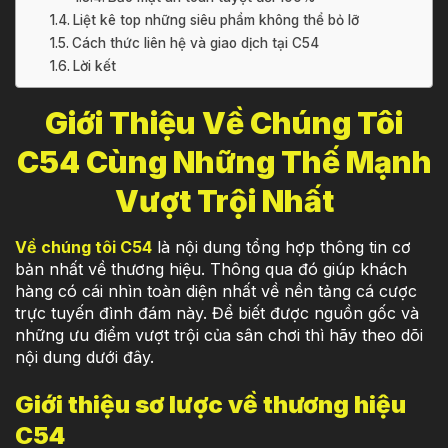
Liệt kê top những siêu phẩm không thể bỏ lỡ
Cách thức liên hệ và giao dịch tại C54
Lời kết
Giới Thiệu Về Chúng Tôi
C54 Cùng Những Thế Mạnh
Vượt Trội Nhất
Về chúng tôi C54
là nội dung tổng hợp thông tin cơ
bản nhất về thương hiệu. Thông qua đó giúp khách
hàng có cái nhìn toàn diện nhất về nền tảng cá cược
trực tuyến đình đám này. Để biết được nguồn gốc và
những ưu điểm vượt trội của sân chơi thì hãy theo dõi
nội dung dưới đây.
Giới thiệu sơ lược về thương hiệu
C54