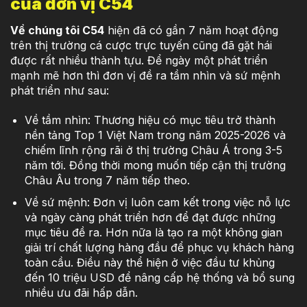
của đơn vị C54
Về chúng tôi C54
hiện đã có gần 7 năm hoạt động
trên thị trường cá cược trực tuyến cũng đã gặt hái
được rất nhiều thành tựu. Để ngày một phát triển
mạnh mẽ hơn thì đơn vị đề ra tầm nhìn và sứ mệnh
phát triển như sau:
Về tầm nhìn: Thương hiệu có mục tiêu trở thành
nền tảng Top 1 Việt Nam trong năm 2025-2026 và
chiếm lĩnh rộng rãi ở thị trường Châu Á trong 3-5
năm tới. Đồng thời mong muốn tiếp cận thị trường
Châu Âu trong 7 năm tiếp theo.
Về sứ mệnh: Đơn vị luôn cam kết trong việc nỗ lực
và ngày càng phát triển hơn để đạt được những
mục tiêu đề ra. Hơn nữa là tạo ra một không gian
giải trí chất lượng hàng đầu để phục vụ khách hàng
toàn cầu. Điều này thể hiện ở việc đầu tư khủng
đến 10 triệu USD để nâng cấp hệ thống và bổ sung
nhiều ưu đãi hấp dẫn.