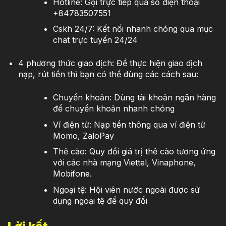
Hotline: Gọi trực tiếp qua số điện thoại
+84783507551
Cskh 24/7: Kết nối nhanh chóng qua mục
chat trực tuyến 24/24
4 phương thức giao dịch: Để thực hiện giao dịch
nạp, rút tiền thì bạn có thể dùng các cách sau:
Chuyển khoản: Dùng tài khoản ngân hàng
để chuyển khoản nhanh chóng
Ví điện tử: Nạp tiền thông qua ví điện tử
Momo, ZaloPay
Thẻ cào: Quy đổi giá trị thẻ cào tương ứng
với các nhà mạng Viettel, Vinaphone,
Mobifone.
Ngoại tệ: Hội viên nước ngoài được sử
dụng ngoại tệ để quy đổi