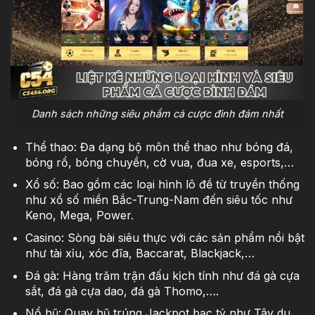
Danh sách những siêu phẩm cá cược đình đám nhất
Thể thao: Đa dạng bộ môn thể thao như bóng đá,
bóng rổ, bóng chuyền, cờ vua, đua xe, esports,…
Xổ số: Bao gồm các loại hình lô đề từ truyền thống
như xổ số miền Bắc-Trung-Nam đến siêu tốc như
Keno, Mega, Power.
Casino: Sòng bài siêu thực với các sản phẩm nổi bật
như tài xỉu, xóc đĩa, Baccarat, Blackjack,…
Đá gà: Hàng trăm trận đấu kịch tính như đá gà cựa
sắt, đá gà cựa dao, đá gà Thomo,….
Nổ hũ: Quay hũ trúng Jackpot bạc tỷ như Tây du