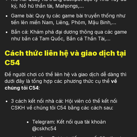
ký, Nổ hũ thần tài, Mahjongs,…
Game bài: Quy tụ các game bài truyền thống như
tiến lên miền Nam, Liêng, Phỏm, Mậu Binh,…
Bắn cá: Khám phá đại dương thông qua các game
như bắn cá Tam Quốc, Bắn cá Thần Tài,…
Cách thức liên hệ và giao dịch tại
C54
Để người chơi có thể liên hệ và giao dịch dễ dàng thì
dưới đây là tổng hợp các phương thức cụ thể
về
chúng tôi C54
:
3 cách kết nối nhà cái: Hội viên có thể kết nối
CSKH về chúng tôi C54 bằng các cách sau:
Telegram: Kết nối qua tài khoản
@cskhc54