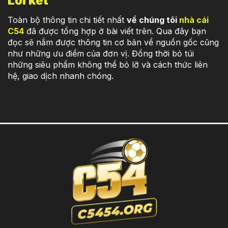
Lời kết
Toàn bộ thông tin chi tiết nhất
về chúng tôi
nhà cái
C54
đã được tổng hợp ở bài viết trên. Qua đây bạn
đọc sẽ nắm được thông tin cơ bản về nguồn gốc cũng
như những ưu điểm của đơn vị. Đồng thời bỏ túi
những siêu phẩm không thể bỏ lỡ và cách thức liên
hệ, giao dịch nhanh chóng.